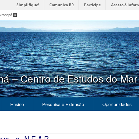
Simplifique!
Comunica BR
Participe
Acesso à infor
o rodapé
4
ná – Centro de Estudos do Mar
Ensino
Pesquisa e Extensão
Oportunidades
com o NEAB