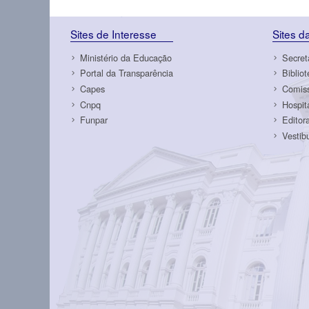
Sites de Interesse
Sites 
Ministério da Educação
Secret
Portal da Transparência
Biblio
Capes
Comiss
Cnpq
Hospit
Funpar
Editor
Vestib