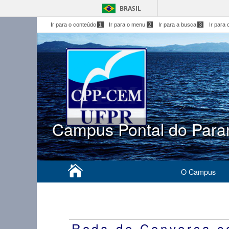
BRASIL
Ir para o conteúdo
1
Ir para o menu
2
Ir para a busca
3
Ir para 
Campus Pontal do Para
O Campus
Roda de Conversa 