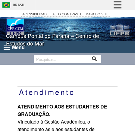
BRASIL
Simplifique!
ACESSIBILIDADE
ALTO CONTRASTE
MAPA DO SITE
Comunica BR
Participe
Campus Pontal do Paraná – Centro de
Estudos do Mar
Acesso à informação
Menu
Legislação
Canais
Atendimento
ATENDIMENTO AOS ESTUDANTES DE
GRADUAÇÃO.
Vinculado à Gestão Acadêmica, o
atendimento às e aos estudantes de