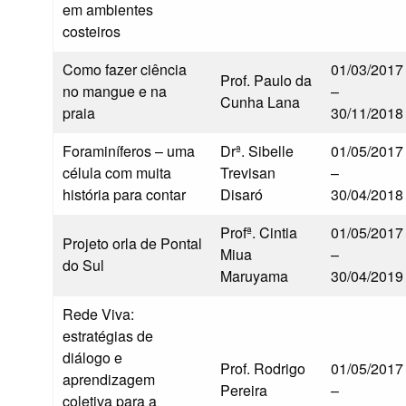
em ambientes
costeiros
Como fazer ciência
01/03/2017
Prof. Paulo da
no mangue e na
–
Cunha Lana
praia
30/11/2018
Foraminíferos – uma
Drª. Sibelle
01/05/2017
célula com muita
Trevisan
–
história para contar
Disaró
30/04/2018
Profª. Cintia
01/05/2017
Projeto orla de Pontal
Miua
–
do Sul
Maruyama
30/04/2019
Rede Viva:
estratégias de
diálogo e
Prof. Rodrigo
01/05/2017
aprendizagem
Pereira
–
coletiva para a