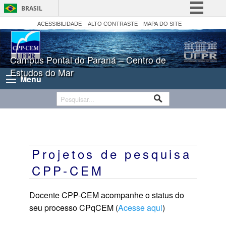
BRASIL
Simplifique!
ACESSIBILIDADE
ALTO CONTRASTE
MAPA DO SITE
Comunica BR
Participe
Campus Pontal do Paraná – Centro de
Estudos do Mar
Acesso à informação
Menu
Legislação
Canais
Projetos de pesquisa
CPP-CEM
Docente CPP-CEM acompanhe o status do
seu processo CPqCEM (
Acesse aqui
)