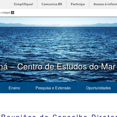
Simplifique!
Comunica BR
Participe
Acesso à infor
o rodapé
4
ná – Centro de Estudos do Mar
Ensino
Pesquisa e Extensão
Oportunidades
 Reuniões do Conselho Direto