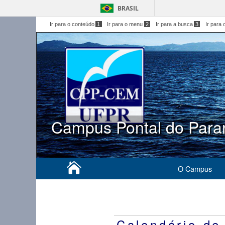
BRASIL
Ir para o conteúdo
1
Ir para o menu
2
Ir para a busca
3
Ir para 
Campus Pontal do Para
O Campus
Calendário de